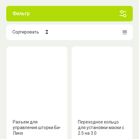
Фильтр
Сортировать
Цена - убывание
Цена - возрастание
Название - Я-А
Название - А-Я
Разъем для
Переходное кольцо
управления шторки Би-
для установки маски с
Линз
2.5 на 3.0