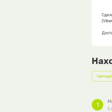
Сдел
(Vibe
Доста
Нахо
Cветоди
Н
1
С 