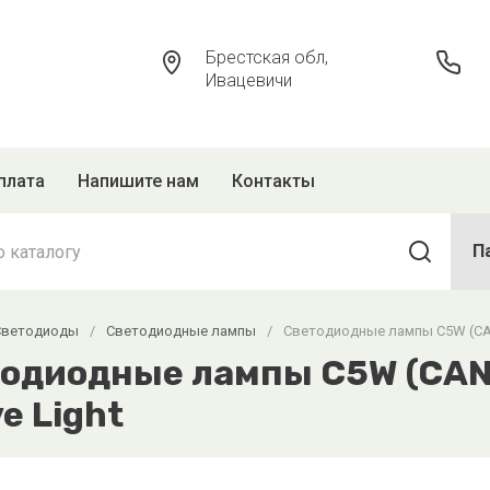
Брестская обл,
Ивацевичи
плата
Напишите нам
Контакты
П
Светодиоды
/
Cветодиодные лампы
/
Cветодиодные лампы C5W (CAN
одиодные лампы C5W (CANb
e Light