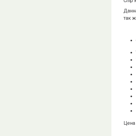
Chip
Данна
так 
Цена 