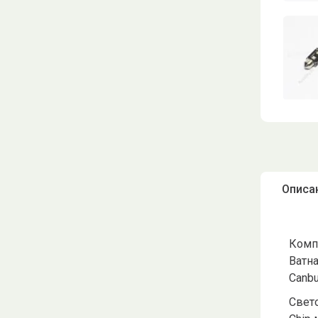
Описа
Компл
Ватна
Canb
Свето