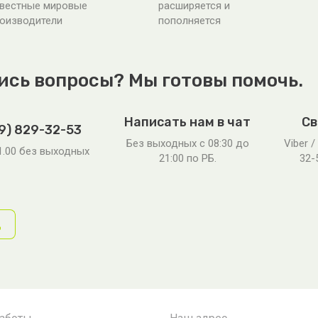
вестные мировые
расширяется и
оизводители
пополняется
ись вопросы? Мы готовы помочь.
Написать нам в чат
Св
9) 829-32-53
Без выходных c 08:30 до
Viber /
21.00 без выходных
21:00 по РБ.
32-
д