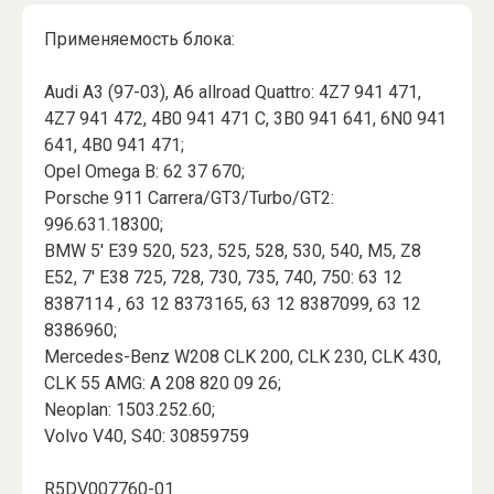
Применяемость блока:
Audi A3 (97-03), A6 allroad Quattro: 4Z7 941 471,
4Z7 941 472, 4B0 941 471 C, 3B0 941 641, 6N0 941
641, 4B0 941 471;
Opel Omega B: 62 37 670;
Porsche 911 Carrera/GT3/Turbo/GT2:
996.631.18300;
BMW 5' E39 520, 523, 525, 528, 530, 540, M5, Z8
E52, 7' E38 725, 728, 730, 735, 740, 750: 63 12
8387114 , 63 12 8373165, 63 12 8387099, 63 12
8386960;
Mercedes-Benz W208 CLK 200, CLK 230, CLK 430,
CLK 55 AMG: A 208 820 09 26;
Neoplan: 1503.252.60;
Volvo V40, S40: 30859759
R5DV007760-01