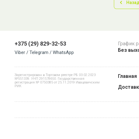
Наза
+375 (29) 829-32-53
График 
Без выхо
Viber / Telegram / WhatsApp
Зарегистрирован в Торговом реестре РБ 03.02.2023
Главная
№551339. УНП 291578650. Государственная
регистрация № 0750385 от 25.11.2019 Ивацевичским
РИК
Доставк