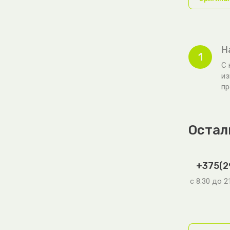
Н
1
С 
из
пр
Остал
+375(2
с 8.30 до 