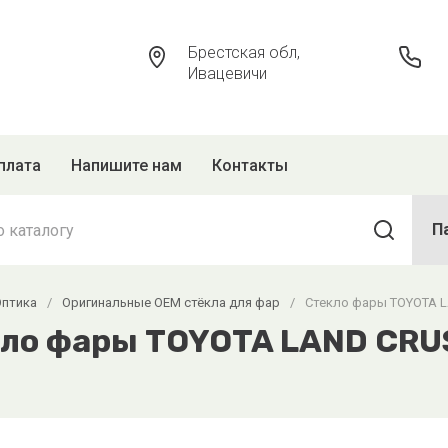
Брестская обл,
Ивацевичи
плата
Напишите нам
Контакты
П
Оптика
/
Оригинальные OEM стёкла для фар
/
Стекло фары TOYOTA LA
ло фары TOYOTA LAND CRUS