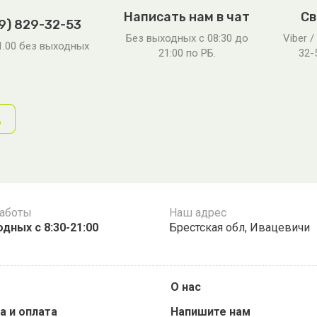
Написать нам в чат
Св
9) 829-32-53
Без выходных c 08:30 до
Viber /
21.00 без выходных
21:00 по РБ.
32-
д
работы
Наш адрес
дных с 8:30-21:00
Брестская обл, Ивацевичи
О нас
а и оплата
Напишите нам