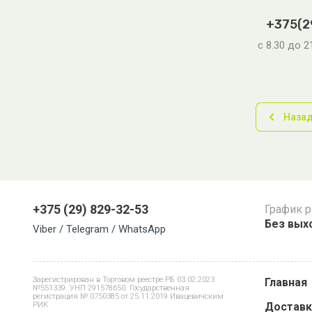
+375(2
с 8.30 до 
Наза
+375 (29) 829-32-53
График 
Без выхо
Viber / Telegram / WhatsApp
Зарегистрирован в Торговом реестре РБ 03.02.2023
Главная
№551339. УНП 291578650. Государственная
регистрация № 0750385 от 25.11.2019 Ивацевичским
РИК
Доставк