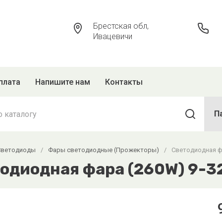
Брестская обл,
Ивацевичи
плата
Напишите нам
Контакты
П
Светодиоды
/
Фары светодиодные (Прожекторы)
/
Светодиодная ф
одиодная фара (260W) 9-3