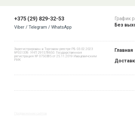
+375 (29) 829-32-53
График 
Без выхо
Viber / Telegram / WhatsApp
Зарегистрирован в Торговом реестре РБ 03.02.2023
Главная
№551339. УНП 291578650. Государственная
регистрация № 0750385 от 25.11.2019 Ивацевичским
РИК
Доставк
Продвижение сайтов