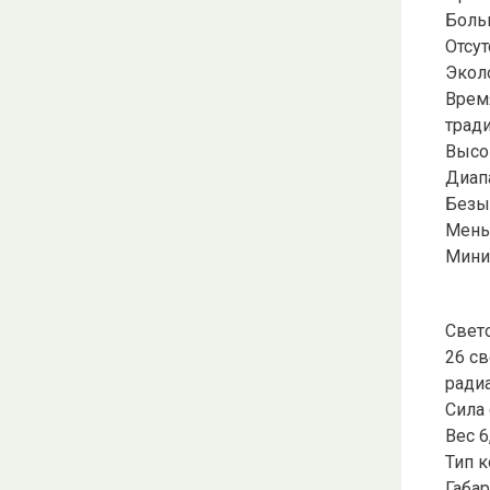
Боль
Отсу
Экол
Врем
трад
Высо
Диапа
Безы
Мень
Мини
Свет
26 с
ради
Сила
Вес 6
Тип 
Габар