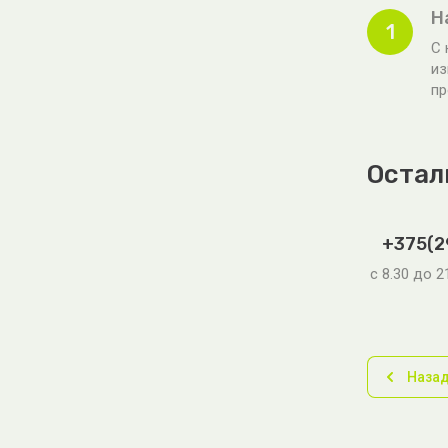
Н
1
С 
из
пр
Остал
+375(2
с 8.30 до 
Наза