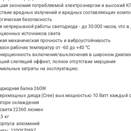
шая экономия потребляемой электроэнергии и высокий 
тствие вредных излучений и вредных составляющих компо
огическая безопасность
я непрерывной работы светодиода - до 30.000 часов, что 
иционных источников света
кая механическая прочность и виброустойчивость
зон рабочих температур от -60 до +40 °С
нерционность включения/выключения в широком диапазо
ший слепящий эффект, полное отсутствие мерцания
мальные затраты на эксплуатацию.
одиодная балка 260W
верхмощных диода (Cree) вых.мощностью 10 Ватт каждый с
аторе охлаждения
 света 22360 люмен
,5 кг
корпуса: алюминий
иты: 1200*70*97