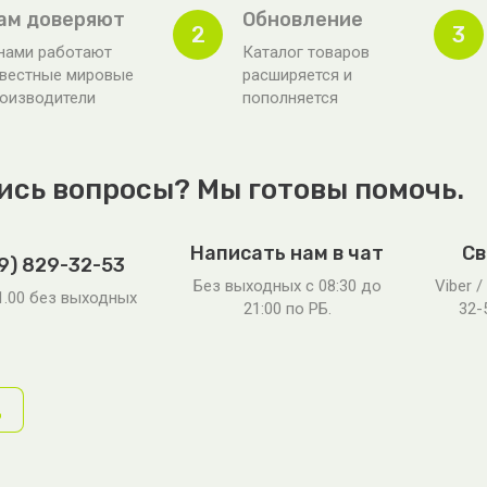
ам доверяют
Обновление
2
3
нами работают
Каталог товаров
вестные мировые
расширяется и
оизводители
пополняется
ись вопросы? Мы готовы помочь.
Написать нам в чат
Св
9) 829-32-53
Без выходных c 08:30 до
Viber /
21.00 без выходных
21:00 по РБ.
32-
д