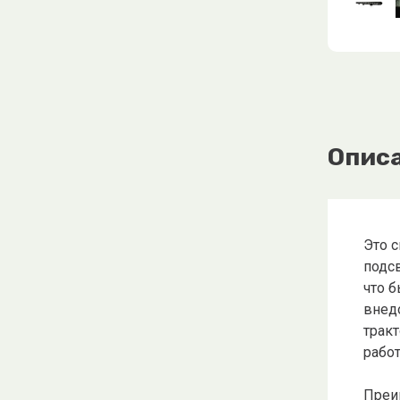
Опис
Это 
подсв
что б
внед
тракт
работ
Преи