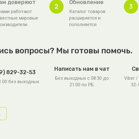
ам доверяют
Обновление
2
3
нами работают
Каталог товаров
вестные мировые
расширяется и
оизводители
пополняется
ись вопросы? Мы готовы помочь.
Написать нам в чат
Св
9) 829-32-53
Без выходных c 08:30 до
Viber /
21.00 без выходных
21:00 по РБ.
32-
д