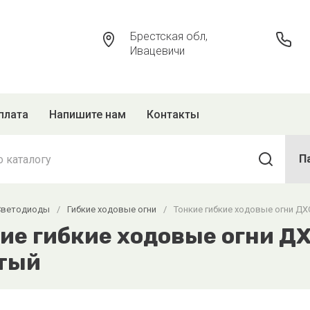
Брестская обл,
Ивацевичи
плата
Напишите нам
Контакты
П
Светодиоды
/
Гибкие ходовые огни
/
Тонкие гибкие ходовые огни Д
ие гибкие ходовые огни ДХ
тый