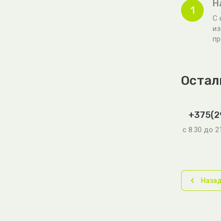
Н
1
С 
из
пр
Остал
+375(2
с 8.30 до 
Наза