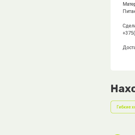
Мате
Питан
Сдела
+375
Доста
Нахо
Гибкие 