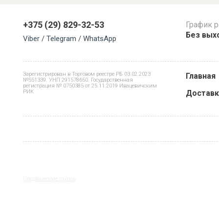
+375 (29) 829-32-53
График 
Без выхо
Viber / Telegram / WhatsApp
Зарегистрирован в Торговом реестре РБ 03.02.2023
Главная
№551339. УНП 291578650. Государственная
регистрация № 0750385 от 25.11.2019 Ивацевичским
РИК
Доставк
Продвижение сайтов